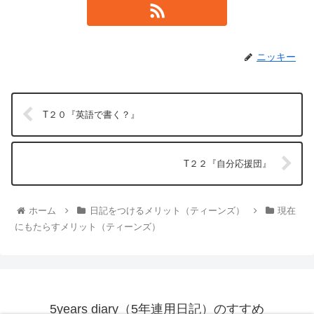
ニッキー
T２０『英語で書く？』
T２２『自分応援団』
ホーム
日記をつけるメリット（ティーンズ）
現在
にもたらすメリット（ティーンズ）
5years diary（5年連用日記）のすすめ