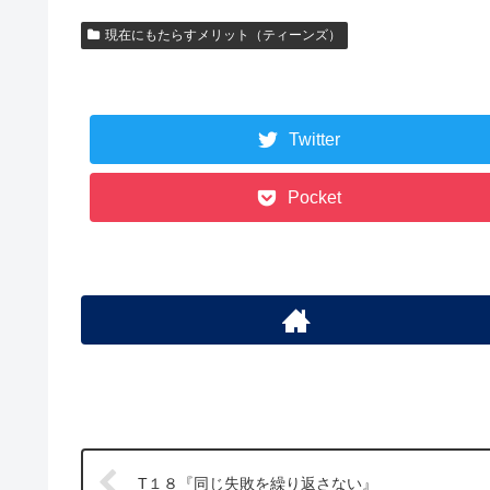
現在にもたらすメリット（ティーンズ）
Twitter
Pocket
T１８『同じ失敗を繰り返さない』