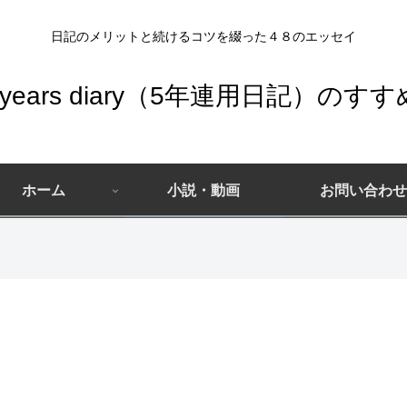
日記のメリットと続けるコツを綴った４８のエッセイ
5years diary（5年連用日記）のすす
テ
ィ
ー
ホーム
小説・動画
お問い合わせ
ン
テ
ズ
ィ
向
ー
け
ン
エ
ズ
ッ
セ
向
イ
け
エ
ッ