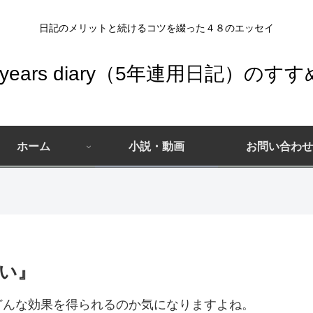
日記のメリットと続けるコツを綴った４８のエッセイ
5years diary（5年連用日記）のすす
テ
ィ
ー
ホーム
小説・動画
お問い合わせ
ン
テ
ズ
ィ
向
ー
け
ン
エ
ズ
ッ
セ
向
イ
け
い』
エ
ッ
どんな効果を得られるのか気になりますよね。